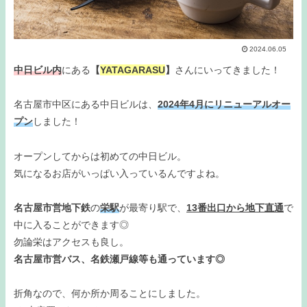
2024.06.05
中日ビル内
にある
【
YATAGARASU
】
さんにいってきました！
名古屋市中区にある中日ビルは、
2024年4月にリニューアルオー
プン
しました！
オープンしてからは初めての中日ビル。
気になるお店がいっぱい入っているんですよね。
名古屋市営地下鉄
の
栄駅
が最寄り駅で、
13番出口から地下直通
で
中に入ることができます◎
勿論栄はアクセスも良し。
名古屋市営バス、名鉄瀬戸線等も通っています◎
折角なので、何か所か周ることにしました。