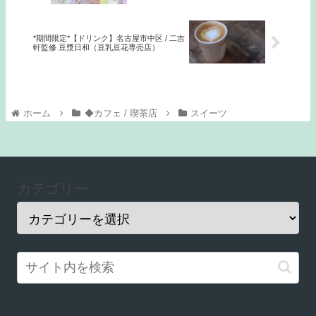
*期間限定*【ドリンク】名古屋市中区 / 二吉
軒監修 豆漿日和（豆乳豆花専売店）
ホーム
◆カフェ / 喫茶店
スイーツ
カテゴリー