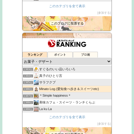
flure
1390位
このカテゴリを全て表示
MY TRUTH
1391位
参加する
特撮だったりアニメだったり…
1392位
このブログに投票する
ぽんこつな日々
1393位
ネオトラックマーケット【チョコバナナ】
1379位
悠ぐる味の気ままにアラサーライフ - 楽天ブログ
1380位
ランキング
ポイント
ブロ画
新発売日記
1381位
お客様の声 葉とらず栽培 青森りんご
1382位
すぐるのいい品いろいろ
1383位
真子のひとり言
1384位
サラフクブ
1385位
Minato Log.(愛知食べ歩き＆スイーツetc)
1386位
＊Simple happiness＊
1387位
美味カフェ・スイーツ・ランチくらぶ
1388位
La ku La
1389位
flure
1390位
このカテゴリを全て表示
MY TRUTH
1391位
参加する
特撮だったりアニメだったり…
1392位