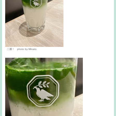
二層！ photo by Minato.