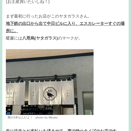
(お土産買いたいしね！)
まず最初に行ったお店がこのヤタガラスさん。
地下鉄の出口から出て中日ビルに入り、エスカレーターすぐの場
所に。
暖簾には
八咫烏(ヤタガラス)
のマークが。
脚が3本なんだよ！ photo by Minato.
先に注文とお支払いを済ませて、席で待つタイプのお店です。