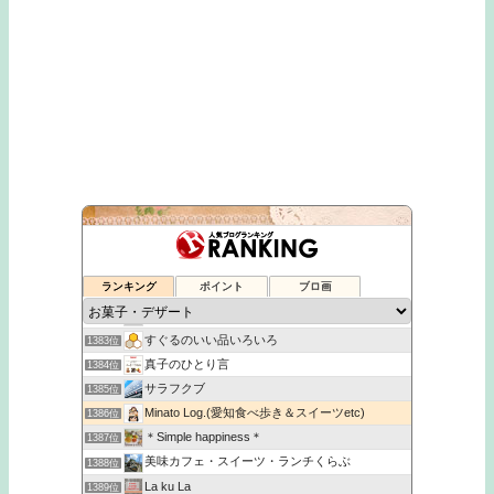
ネオトラックマーケット【チョコバナナ】
1379位
悠ぐる味の気ままにアラサーライフ - 楽天ブログ
1380位
ランキング
ポイント
ブロ画
新発売日記
1381位
お客様の声 葉とらず栽培 青森りんご
1382位
すぐるのいい品いろいろ
1383位
真子のひとり言
1384位
サラフクブ
1385位
Minato Log.(愛知食べ歩き＆スイーツetc)
1386位
＊Simple happiness＊
1387位
美味カフェ・スイーツ・ランチくらぶ
1388位
La ku La
1389位