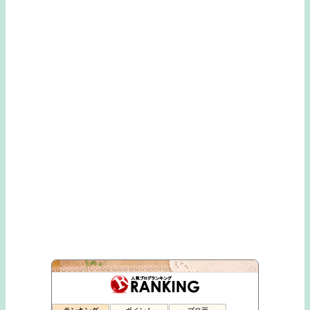
お客様の声 葉とらず栽培 青森りんご
1360位
すぐるのいい品いろいろ
1361位