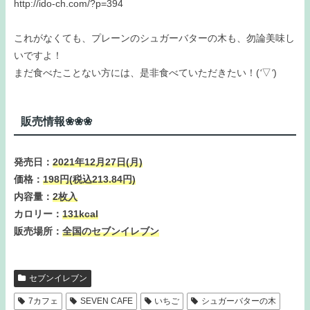
http://ido-ch.com/?p=394
これがなくても、プレーンのシュガーバターの木も、勿論美味し
いですよ！
まだ食べたことない方には、是非食べていただきたい！(
‘
▽
‘
)
販売情報❀❀❀
発売日：
2021年12月27日(月)
価格：
198円(税込213.84円)
内容量：
2枚入
カロリー：
131kcal
販売場所：
全国のセブンイレブン
セブンイレブン
7カフェ
SEVEN CAFE
いちご
シュガーバターの木