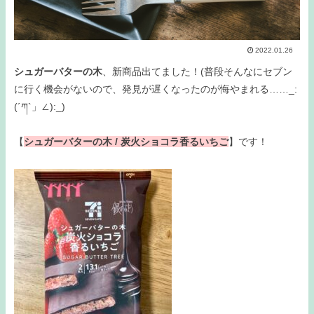
2022.01.26
シュガーバターの木
、新商品出てました！(普段そんなにセブン
に行く機会がないので、発見が遅くなったのが悔やまれる……_:
(´ཀ`」∠):_)
【
シュガーバターの木 / 炭火ショコラ香るいちご
】です！