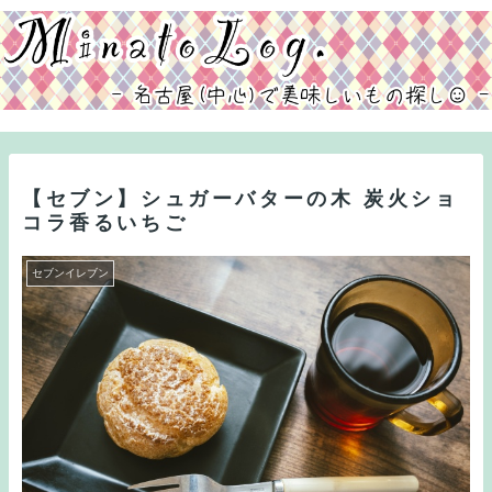
【セブン】シュガーバターの木 炭火ショ
コラ香るいちご
セブンイレブン