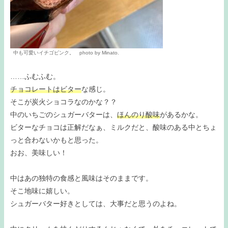
中も可愛いイチゴピンク。 photo by Minato.
……ふむふむ。
チョコレートはビター
な感じ。
そこが炭火ショコラなのかな？？
中のいちごのシュガーバターは、
ほんのり酸味
があるかな。
ビターなチョコは正解だなぁ、ミルクだと、酸味のある中とちょ
っと合わないかもと思った。
おお、美味しい！
中はあの独特の食感と風味はそのままです。
そこ地味に嬉しい。
シュガーバター好きとしては、大事だと思うのよね。