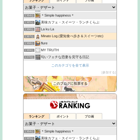
ランキング
ポイント
ブロ画
真子のひとり言
1362位
サラフクブ
1363位
＊Simple happiness＊
1364位
美味カフェ・スイーツ・ランチくらぶ
1365位
La ku La
1366位
Minato Log.(愛知食べ歩き＆スイーツetc)
1367位
flure
1368位
MY TRUTH
1369位
匂いフェチな恐妻を見守る日記
1370位
ぽんこつな日々
1371位
このカテゴリを全て表示
ゆる〜い日記
1372位
参加する
インテの気まぐれブログ
1373位
このブログに投票する
アンジュのカフェ
1374位
お客様の声 葉とらず栽培 青森りんご
1360位
すぐるのいい品いろいろ
1361位
ランキング
ポイント
ブロ画
真子のひとり言
1362位
サラフクブ
1363位
＊Simple happiness＊
1364位
美味カフェ・スイーツ・ランチくらぶ
1365位