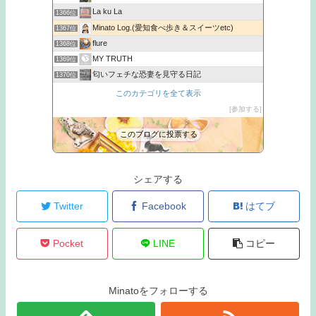
La ku La
1366位
Minato Log.(愛知食べ歩き＆スイーツetc)
1367位
flure
1368位
MY TRUTH
1369位
匂いフェチな恐妻を見守る日記
1370位
ぽんこつな日々
1371位
このカテゴリを全て表示
ゆる〜い日記
1372位
参加する
インテの気まぐれブログ
1373位
このブログに投票する
アンジュのカフェ
1374位
シェアする
Twitter
Facebook
はてブ
Pocket
LINE
コピー
Minatoをフォローする