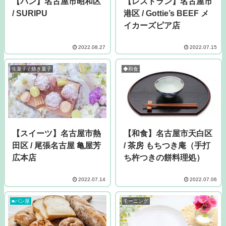
【パン】名古屋市昭和区
【レストラン】名古屋市
/ SURIPU
港区 / Gottie’s BEEF メ
イカーズピア店
2022.08.27
2022.07.15
生菓子 / 焼き菓子
◆和食
【スイーツ】名古屋市熱
【和食】名古屋市天白区
田区 / 尾張名古屋 亀屋芳
/ 茶房 もちつき庵（手打
広本店
ち杵つきの餅料理処）
2022.07.14
2022.07.06
■パン屋
モーニング