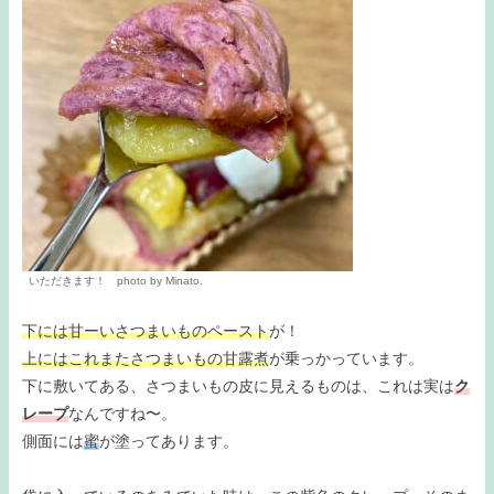
いただきます！ photo by Minato.
下には甘ーいさつまいものペースト
が！
上にはこれまたさつまいもの甘露煮
が乗っかっています。
下に敷いてある、さつまいもの皮に見えるものは、これは実は
ク
レープ
なんですね〜。
側面には
蜜
が塗ってあります。