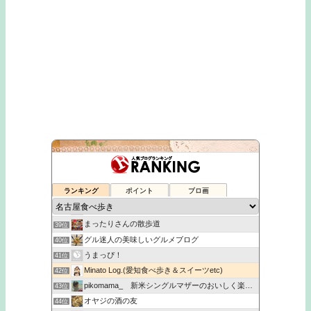
名古屋駅のランチ情報『名駅二丁目ランチMAP』
35位
こがねの「ケッタでインドカレー&韓国料理めぐりin名古屋」
36位
ランキング
ポイント
ブロ画
名古屋生活始めました！！ グルメ・子育てblog
37位
20代主婦の食べ歩き＆お買い物
38位
まったりさんの散歩道
39位
グル迷人の美味しいグルメブログ
40位
うまっぴ！
41位
Minato Log.(愛知食べ歩き＆スイーツetc)
42位
pikomama_ 新米シングルマザーのおいしく楽しい子育て
43位
オヤジの酒の友
44位