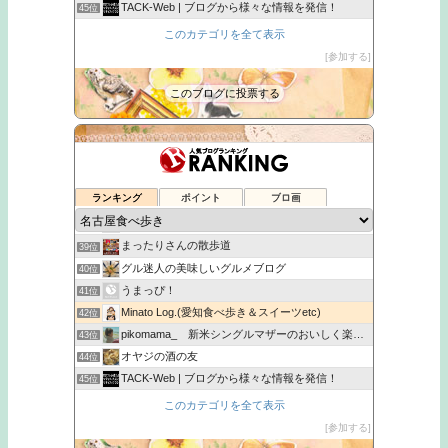
TACK-Web | ブログから様々な情報を発信！
45位
サクラヤマどっとナゴヤ
46位
このカテゴリを全て表示
名古屋ランチ・モーニングお忍び調査！ちょっとだけ全国食べ歩き
47位
参加する
金のとりから｜女性に人気ヘルシーからあげ専門店｜金賞受賞
48位
このブログに投票する
MOG
49位
名古屋駅のランチ情報『名駅二丁目ランチMAP』
35位
こがねの「ケッタでインドカレー&韓国料理めぐりin名古屋」
36位
ランキング
ポイント
ブロ画
名古屋生活始めました！！ グルメ・子育てblog
37位
20代主婦の食べ歩き＆お買い物
38位
まったりさんの散歩道
39位
グル迷人の美味しいグルメブログ
40位
うまっぴ！
41位
Minato Log.(愛知食べ歩き＆スイーツetc)
42位
pikomama_ 新米シングルマザーのおいしく楽しい子育て
43位
オヤジの酒の友
44位
TACK-Web | ブログから様々な情報を発信！
45位
サクラヤマどっとナゴヤ
46位
このカテゴリを全て表示
名古屋ランチ・モーニングお忍び調査！ちょっとだけ全国食べ歩き
47位
参加する
金のとりから｜女性に人気ヘルシーからあげ専門店｜金賞受賞
48位