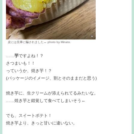
皮には見事に騙されました← photo by Minato.
……
芋
ですよね！？
さつまいも！！
っていうか、焼き芋！？
(パッケージのイメージ、割とそのままだと思う)
焼き芋に、生クリームが添えられてるみたいな。
……焼き芋と錯覚して食べてしまいそう←
でも、スイートポテト！
焼き芋より、きっと甘いに違いない。