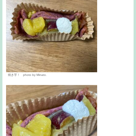
焼き芋！ photo by Minato.